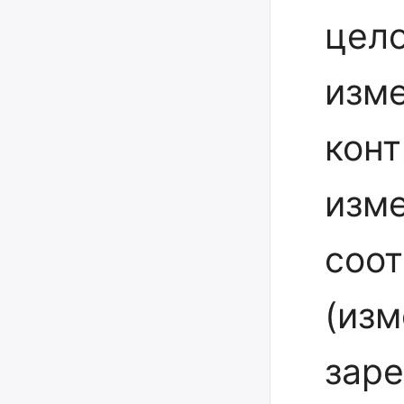
цело
изме
кон
изме
соо
(изм
заре