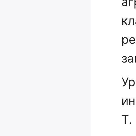
аг
кл
ре
за
Ур
ин
Т.