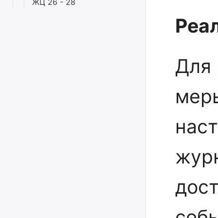
ЖЦ 26 - 28
Реал
Для 
мер
наст
жур
дос
соб