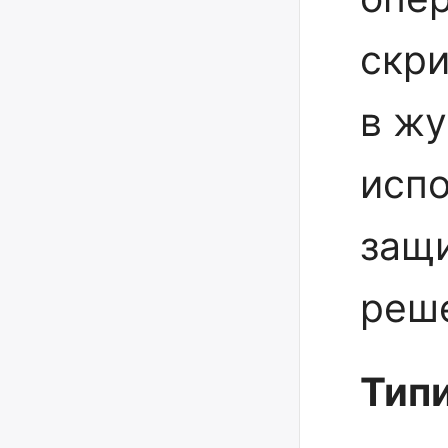
скр
в ж
исп
защ
реше
Тип