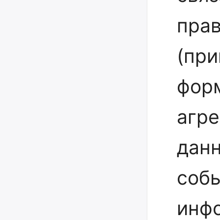
пра
(при
форм
агре
данн
соб
инф