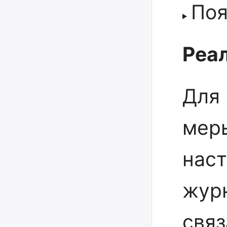
Поя
Реал
Для 
мер
наст
жур
свя