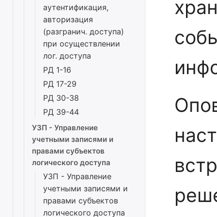
хра
аутентификация,
авторизация
соб
(разгранич. доступа)
при осуществлении
лог. доступа
инф
РД 1-16
РД 17-29
РД 30-38
Опо
РД 39-44
УЗП - Управление
нас
учетными записями и
правами субъектов
вст
логического доступа
УЗП - Управление
учетными записями и
реше
правами субъектов
логического доступа