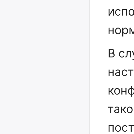
исп
норм
В сл
наст
кон
тако
пост