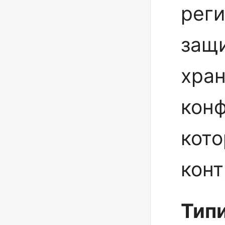
реги
защ
хран
кон
кото
конт
Тип