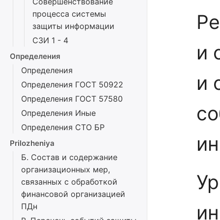
Совершенствование
процесса системы
Ре
защиты информации
СЗИ 1 - 4
и 
Определения
Определения
и 
Определения ГОСТ 50922
Определения ГОСТ 57580
со
Определения Иные
Определения СТО БР
ин
Prilozheniya
Б. Состав и содержание
организационных мер,
Ур
связанных с обработкой
финансовой организацией
ин
ПДн