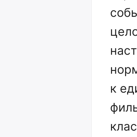
собы
цело
наст
нор
к ед
филь
кла