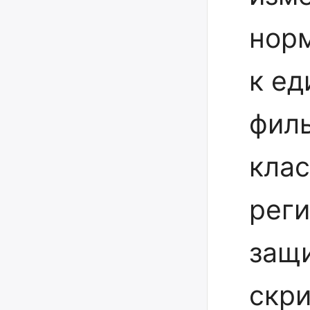
нор
к ед
филь
кла
реги
защ
скр