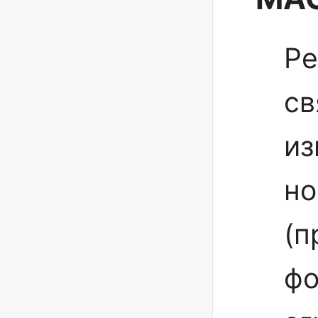
Ре
св
из
но
(п
фо