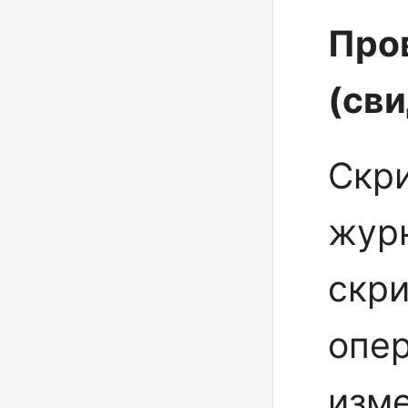
Про
(св
Скр
жур
скр
опер
изм