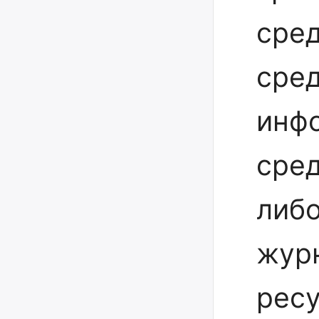
сред
сре
инф
сред
либо
журн
ресу