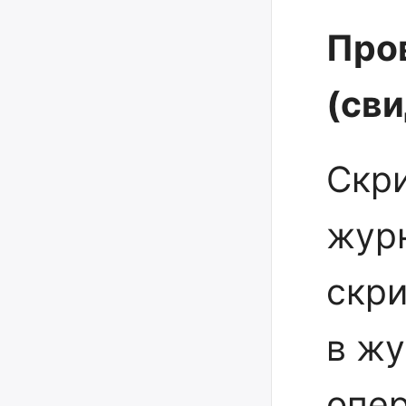
Про
(св
Скр
жур
cкр
в ж
опе