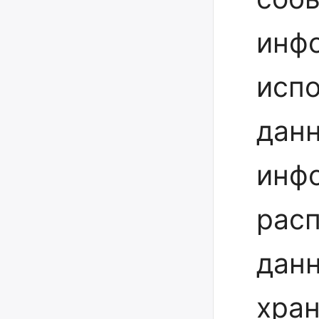
инф
исп
данн
инфо
расп
дан
хра