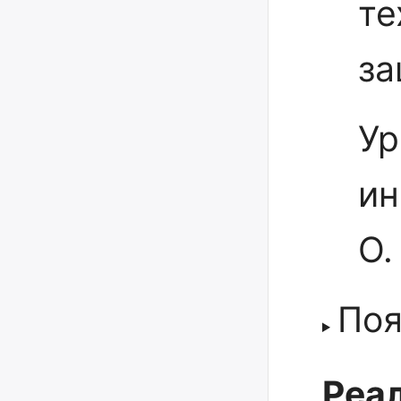
те
за
Ур
ин
О.
Поя
Реал