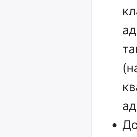
кл
ад
та
(н
кв
ад
До