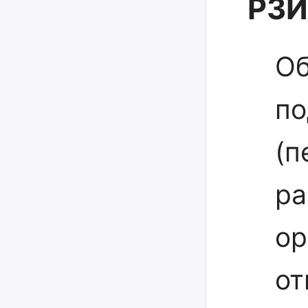
РЗИ
Об
по
(п
ра
ор
от