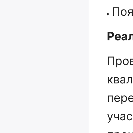
Поя
Реал
Про
ква
пере
уча