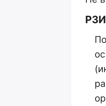
РЗИ
П
ос
(и
ра
ор