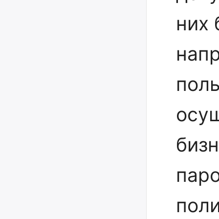
них 
напр
поль
осу
бизн
паро
поли