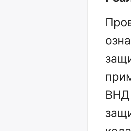
Про
озн
защ
прим
ВНД
защи
кода