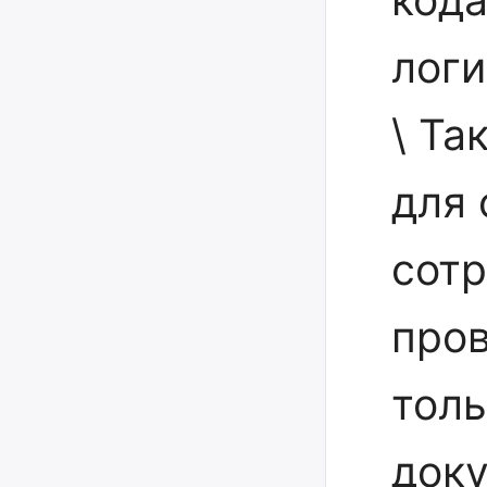
логи
\ Та
для
сотр
про
толь
доку