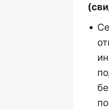
(св
Се
от
ин
по
бе
п