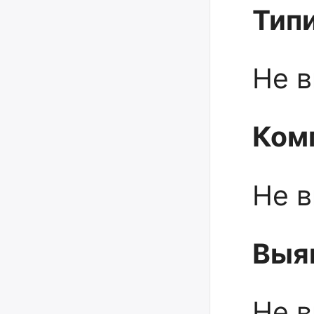
Тип
Не 
Ком
Не 
Выя
Не 