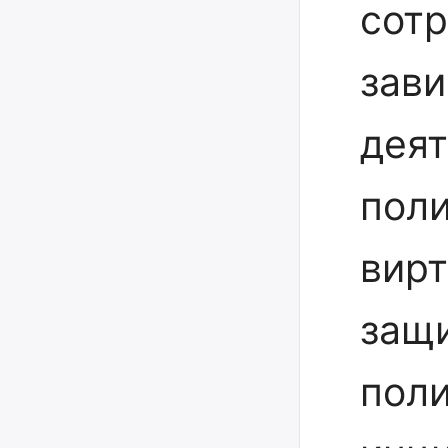
сотр
зави
деят
пол
вирт
защи
поли