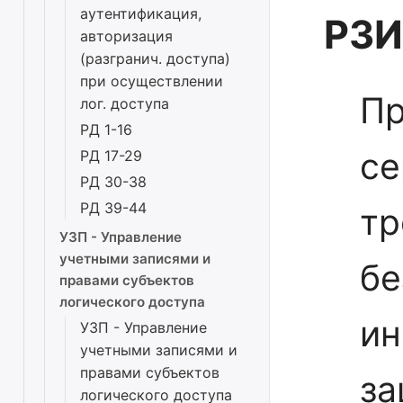
аутентификация,
РЗИ
авторизация
(разгранич. доступа)
при осуществлении
П
лог. доступа
РД 1-16
се
РД 17-29
РД 30-38
РД 39-44
тр
УЗП - Управление
учетными записями и
бе
правами субъектов
логического доступа
ин
УЗП - Управление
учетными записями и
правами субъектов
за
логического доступа