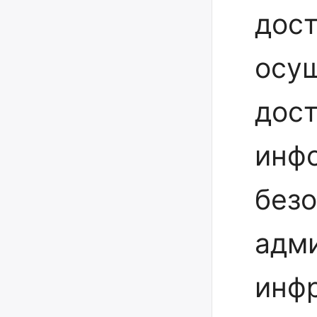
дост
осу
дост
инф
безо
адм
инф