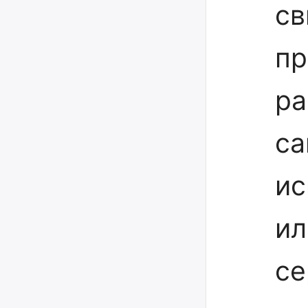
св
пр
ра
са
ис
ил
се