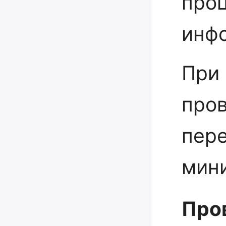
про
инф
При 
про
пере
мини
Про