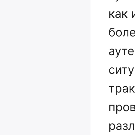
как 
боле
ауте
сит
трак
про
разл