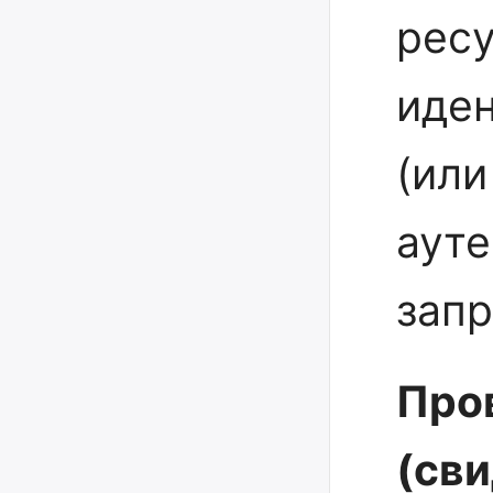
ресу
иден
(или
ауте
запр
Про
(св