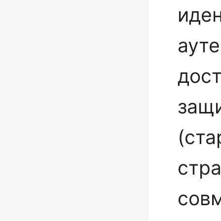
иде
аут
дост
защ
(ста
стр
совм