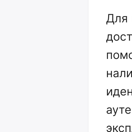
Для 
дост
пом
нал
иде
аут
эксп