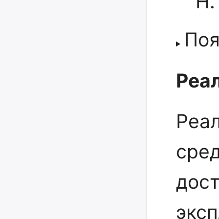
Н.
Поя
Реал
Реа
сре
дост
эксп