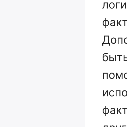
логи
факт
Доп
быт
пом
испо
фак