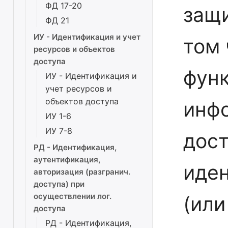
ФД 17-20
защ
ФД 21
ИУ - Идентификация и учет
том 
ресурсов и объектов
доступа
фун
ИУ - Идентификация и
учет ресурсов и
объектов доступа
инф
ИУ 1-6
ИУ 7-8
дост
РД - Идентификация,
аутентификация,
иден
авторизация (разгранич.
доступа) при
осуществлении лог.
(или
доступа
РД - Идентификация,