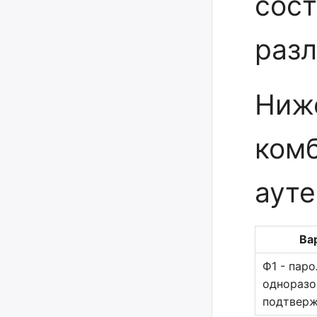
сос
разл
Ниж
ком
ауте
Ва
Ф1 - паро
одноразо
подтверж