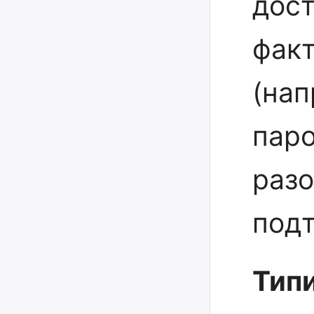
дост
фак
(нап
паро
разо
под
Тип