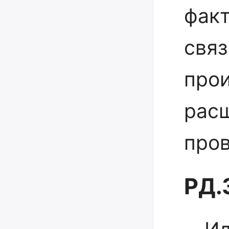
факт
связ
про
рас
про
РД.