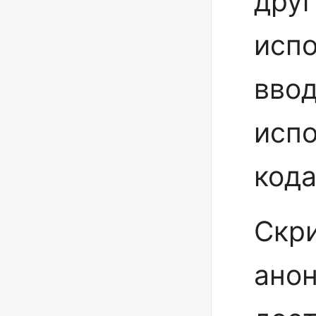
друг
испо
ввод
испо
кода
Скр
анон