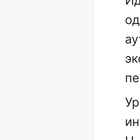
Ид
од
ау
эк
пе
Ур
ин