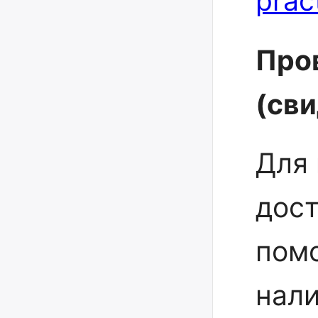
prac
Про
(св
Для 
дост
пом
нал