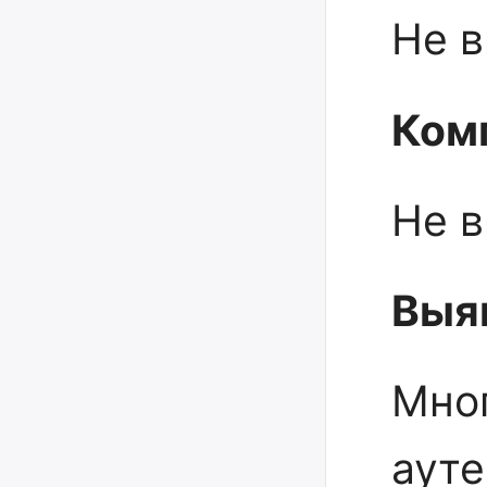
Не 
Ком
Не 
Выя
Мно
аут