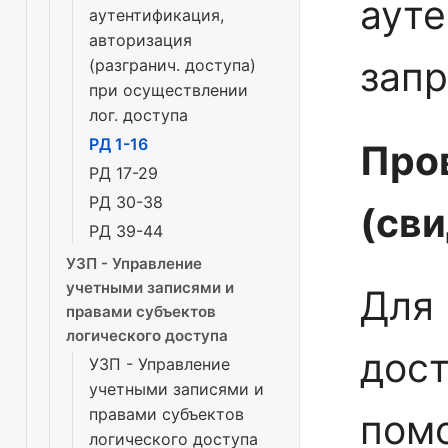
ауте
аутентификация,
авторизация
запр
(разгранич. доступа)
при осуществлении
лог. доступа
РД 1-16
Про
РД 17-29
РД 30-38
(св
РД 39-44
УЗП - Управление
учетными записями и
Для 
правами субъектов
логического доступа
дост
УЗП - Управление
учетными записями и
правами субъектов
пом
логического доступа