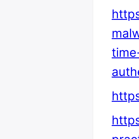
http
malw
time
auth
http
http