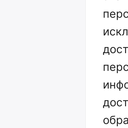
пер
иск
дост
пер
инфо
дост
обр