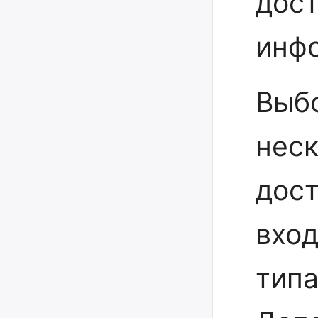
дос
инф
Выб
неск
дост
вход
типа