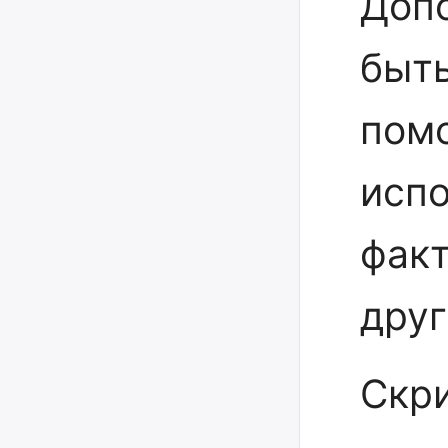
Доп
быт
пом
испо
фак
друг
Скр