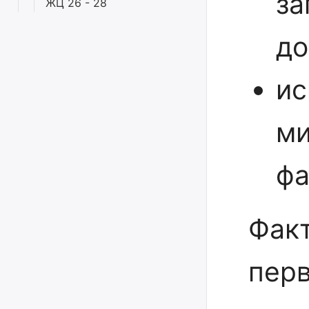
за
ЖЦ 26 - 28
до
ис
ми
фа
Фак
перв