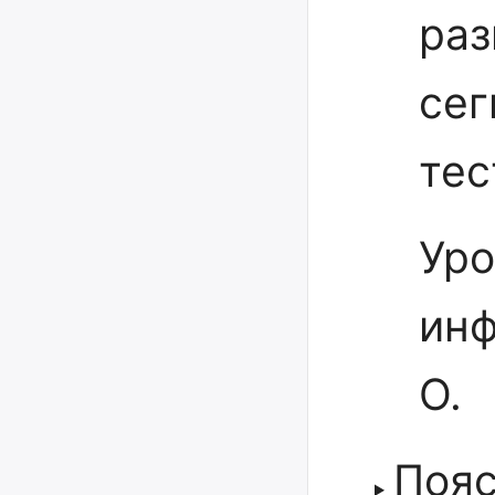
раз
сег
тес
Уро
инф
О.
Поя