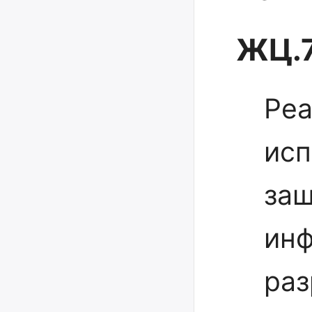
ЖЦ.7
Реа
исп
за
инф
раз