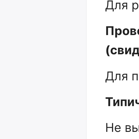
Для р
Пров
(сви
Для 
Типи
Не в