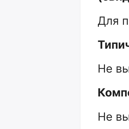
Для 
Типи
Не в
Комп
Не в