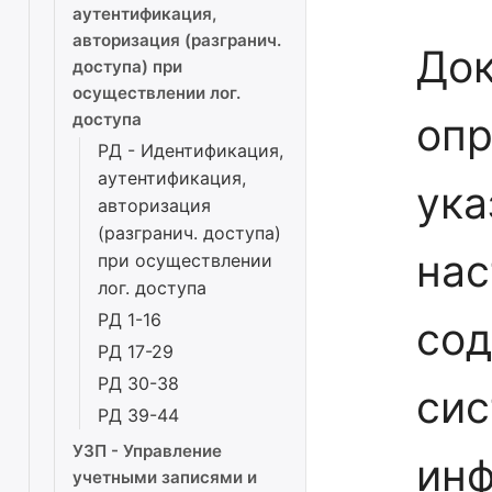
аутентификация,
авторизация (разгранич.
До
доступа) при
осуществлении лог.
доступа
опр
РД - Идентификация,
аутентификация,
ука
авторизация
(разгранич. доступа)
нас
при осуществлении
лог. доступа
РД 1-16
со
РД 17-29
РД 30-38
си
РД 39-44
УЗП - Управление
ин
учетными записями и