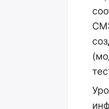
соо
СМЭ
соз
(мо
тес
Уро
инф