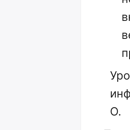
в
в
п
Уро
инф
О.