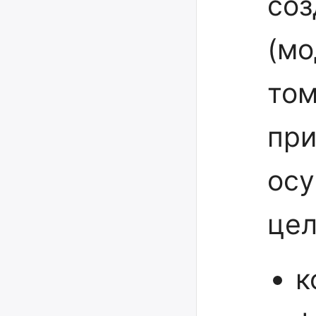
соз
(мо
том
при
осу
цел
к