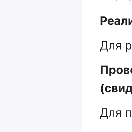
Реали
Для р
Пров
(сви
Для 