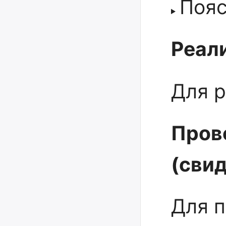
Поя
Реали
Для р
Пров
(сви
Для 