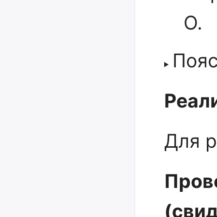
О.
Поя
Реали
Для р
Пров
(сви