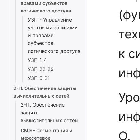
правами субъектов
(фу
логического доступа
УЗП - Управление
учетными записями
тех
и правами
субъектов
к с
логического доступа
УЗП 1-4
инф
УЗП 22-29
УЗП 5-21
2-П. Обеспечение защиты
Уро
вычислительных сетей
2-П. Обеспечение
инф
защиты
вычислительных сетей
СМЭ - Сегментация и
О.
межсетевое