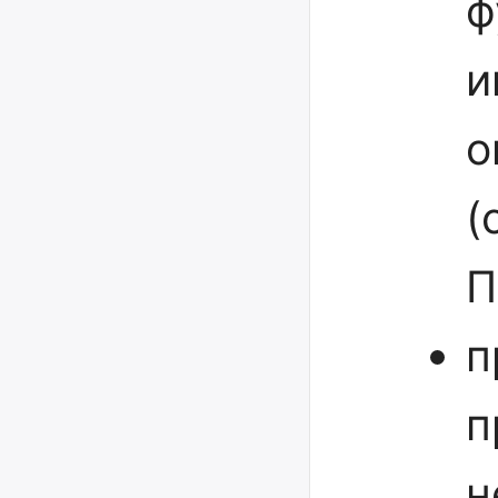
ф
и
о
(
П
п
п
н