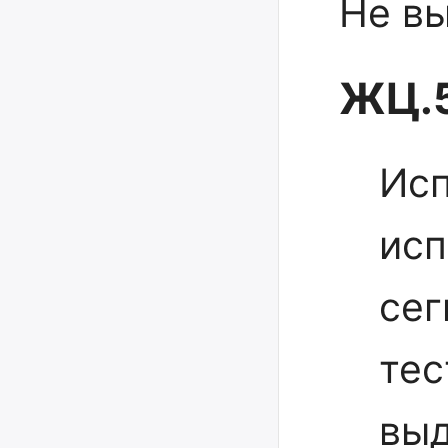
Не в
ЖЦ.5
Исп
исп
сег
тес
выд