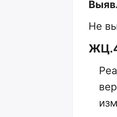
Выяв
Не в
ЖЦ.4
Реа
вер
из