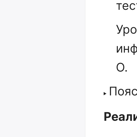
тес
Уро
инф
О.
Поя
Реали