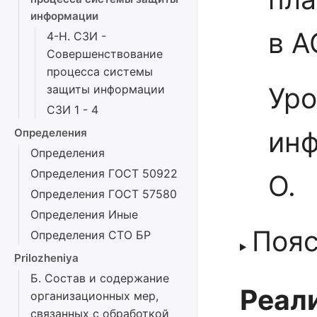
информации
в А
4-Н. СЗИ -
Совершенствование
процесса системы
Уро
защиты информации
СЗИ 1 - 4
инф
Определения
Определения
Определения ГОСТ 50922
О.
Определения ГОСТ 57580
Определения Иные
Поя
Определения СТО БР
Prilozheniya
Б. Состав и содержание
Реали
организационных мер,
связанных с обработкой