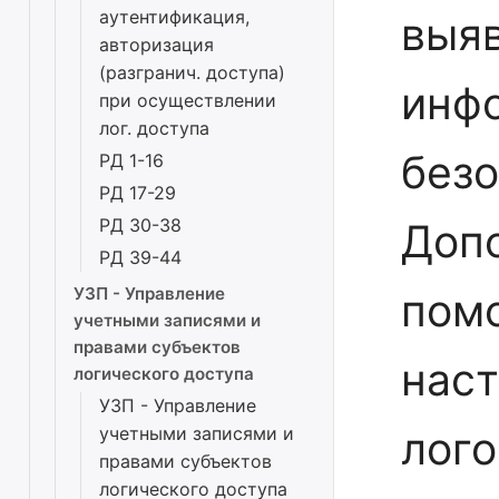
аутентификация,
выя
авторизация
(разгранич. доступа)
инф
при осуществлении
лог. доступа
безо
РД 1-16
РД 17-29
РД 30-38
Допо
РД 39-44
УЗП - Управление
пом
учетными записями и
правами субъектов
нас
логического доступа
УЗП - Управление
учетными записями и
лого
правами субъектов
логического доступа