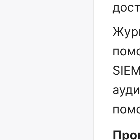
дост
Жур
пом
SIEM
ауди
помо
Про