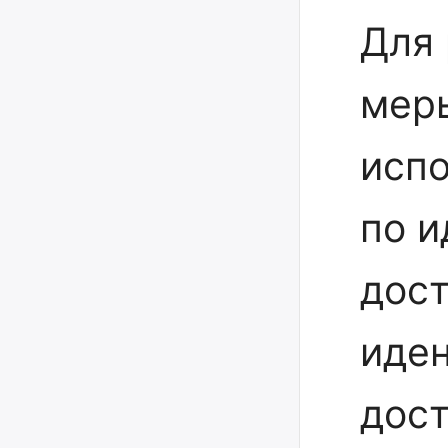
Для 
мер
испо
по и
дост
иден
дост