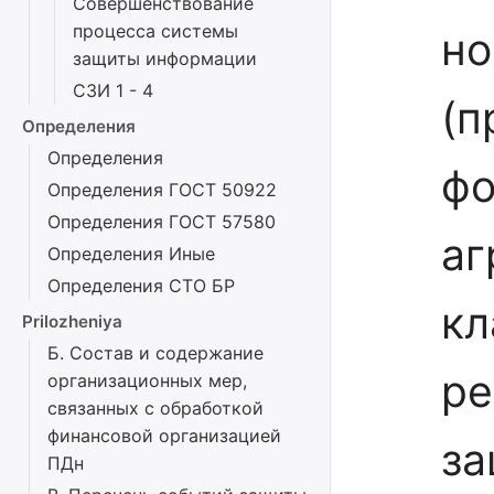
Совершенствование
процесса системы
но
защиты информации
СЗИ 1 - 4
(п
Определения
Определения
фо
Определения ГОСТ 50922
Определения ГОСТ 57580
аг
Определения Иные
Определения СТО БР
кл
Prilozheniya
Б. Состав и содержание
ре
организационных мер,
связанных с обработкой
финансовой организацией
за
ПДн