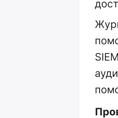
дост
Жур
пом
SIEM
ауди
помо
Про