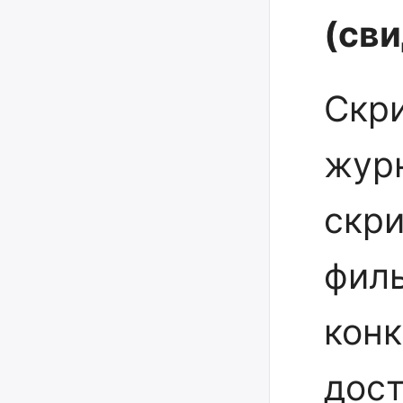
(св
Скр
жур
скр
фил
конк
дост