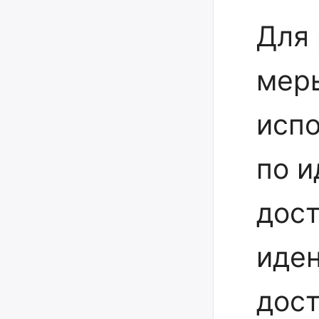
Для 
мер
испо
по и
дост
иден
дост