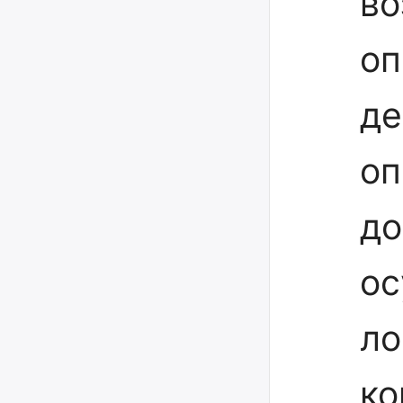
во
оп
де
оп
до
ос
ло
ко