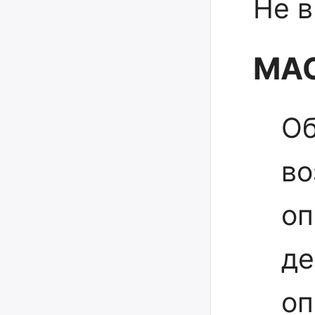
Не в
МАС
Об
во
оп
де
оп