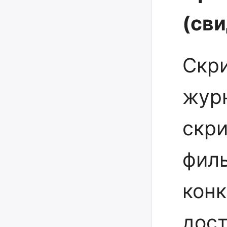
(св
Скр
жур
скр
фил
конк
дост