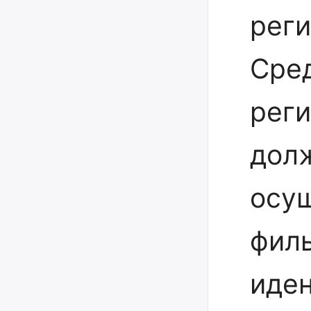
реги
Сре
рег
дол
осу
фил
иден