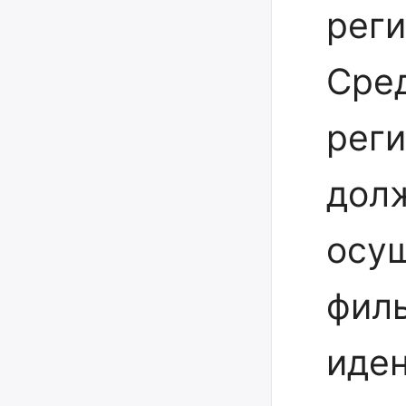
реги
Сре
рег
дол
осу
фил
иден