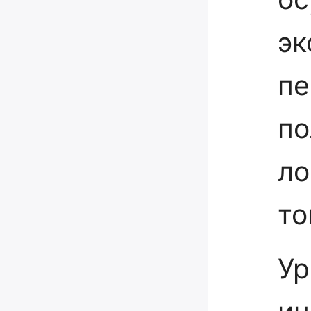
эк
пе
по
ло
то
Ур