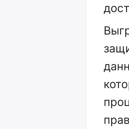
дост
Выг
защ
данн
кото
про
прав