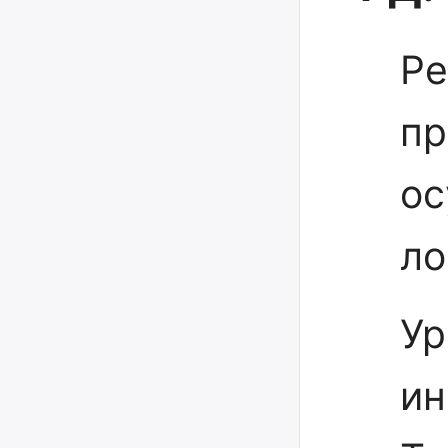
Ре
пр
о
ло
Ур
ин