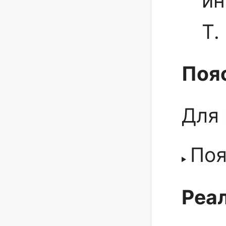
ин
Т.
Поя
Для
Поя
Реал