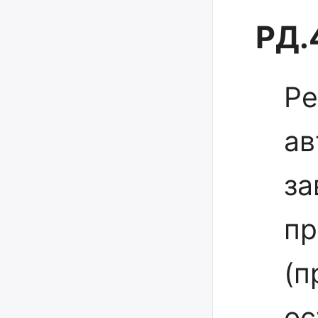
РД.
Ре
ав
за
пр
(п
ос