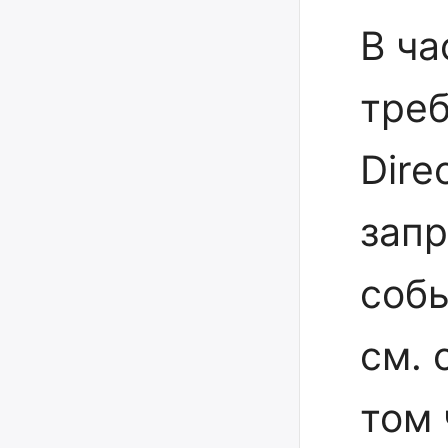
В ча
треб
Dire
зап
собы
см. 
том 