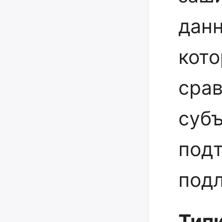
данн
кото
сра
субъ
под
подл
Тип