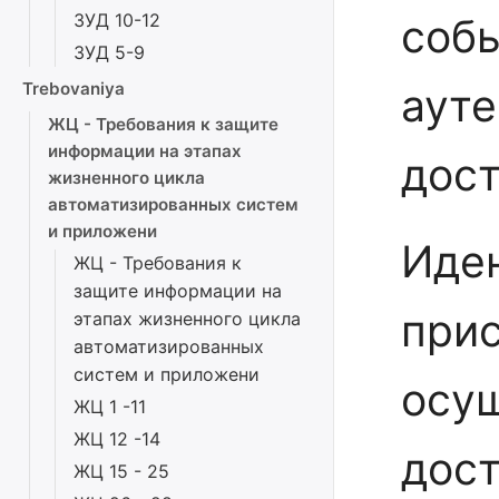
ЗУД 10-12
соб
ЗУД 5-9
Trebovaniya
ауте
ЖЦ - Требования к защите
информации на этапах
дост
жизненного цикла
автоматизированных систем
и приложени
Иде
ЖЦ - Требования к
защите информации на
при
этапах жизненного цикла
автоматизированных
систем и приложени
осу
ЖЦ 1 -11
ЖЦ 12 -14
дост
ЖЦ 15 - 25