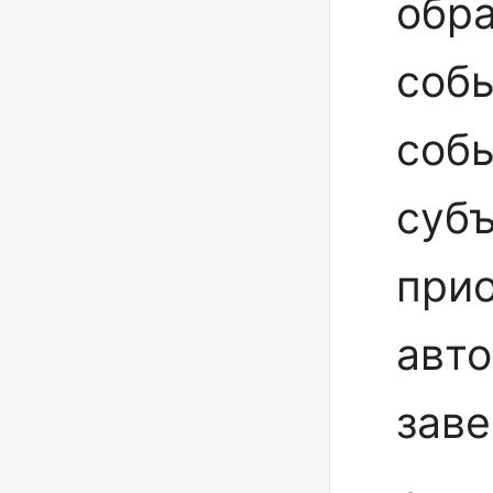
обра
соб
соб
субъ
при
авто
заве