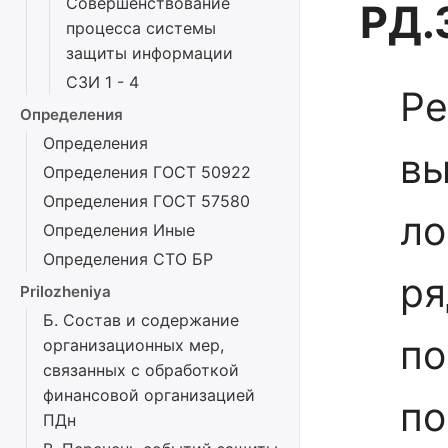
Совершенствование
РД.
процесса системы
защиты информации
СЗИ 1 - 4
Ре
Определения
Определения
вы
Определения ГОСТ 50922
Определения ГОСТ 57580
ло
Определения Иные
Определения СТО БР
ря
Prilozheniya
Б. Состав и содержание
по
организационных мер,
связанных с обработкой
финансовой организацией
по
ПДн