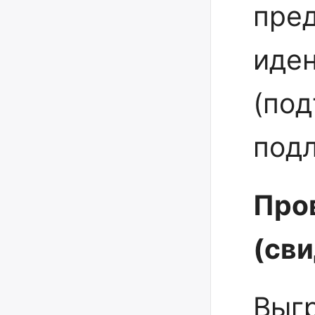
пре
иде
(по
подл
Про
(св
Выг