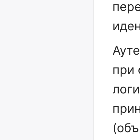
пер
иден
Аут
при
логи
при
(объ