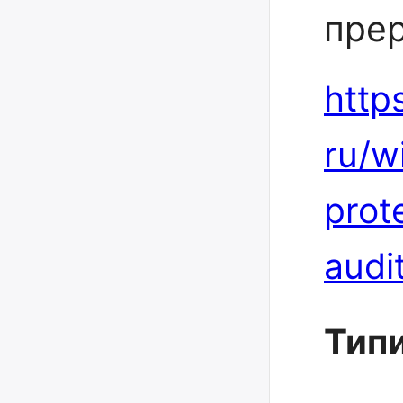
прер
http
ru/w
prot
audi
Тип