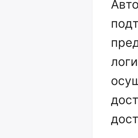
Авто
под
пре
логи
осу
дост
дост