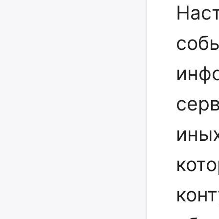
Нас
соб
инфо
серв
иных
кото
конт