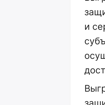
защ
и се
суб
осу
дост
Выг
заш