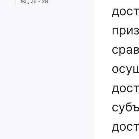
ЖЦ 26 - 28
дост
приз
срав
осу
дос
субъ
дост