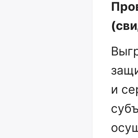
Про
(св
Выг
защ
и се
суб
осу