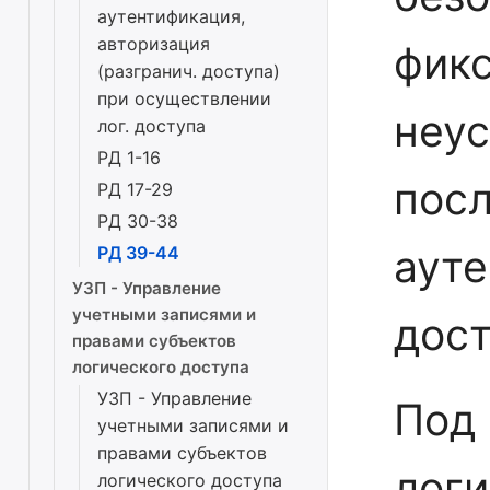
аутентификация,
авторизация
фикс
(разгранич. доступа)
при осуществлении
неу
лог. доступа
РД 1-16
пос
РД 17-29
РД 30-38
ауте
РД 39-44
УЗП - Управление
учетными записями и
дост
правами субъектов
логического доступа
УЗП - Управление
Под
учетными записями и
правами субъектов
логи
логического доступа