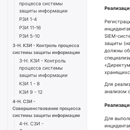
процесса системы
Реализация
защиты информации
РЗИ 1-4
Регистрац
РЗИ 11-16
инцидента
РЗИ 5-10
SIEM-сист
защиты (на
3-Н. КЗИ - Контроль процесса
должны об
системы защиты информации
специализ
3-Н. КЗИ - Контроль
«Директум
процесса системы
хранящихс
защиты информации
КЗИ 1 - 8
Для реали
анализом с
КЗИ 9 - 12
4-Н. СЗИ -
Реализаци
Совершенствование процесса
системы защиты информации
Для выпол
4-Н. СЗИ -
инцидента