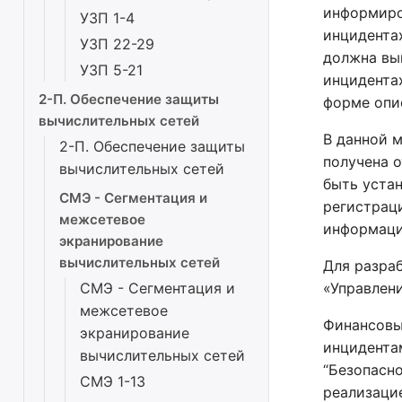
информиро
УЗП 1-4
инцидента
УЗП 22-29
должна вы
УЗП 5-21
инцидента
2-П. Обеспечение защиты
форме опи
вычислительных сетей
В данной 
2-П. Обеспечение защиты
получена о
вычислительных сетей
быть уста
СМЭ - Сегментация и
регистрац
межсетевое
информаци
экранирование
вычислительных сетей
Для разра
СМЭ - Сегментация и
«Управлен
межсетевое
Финансовы
экранирование
инцидента
вычислительных сетей
“Безопасн
СМЭ 1-13
реализаци