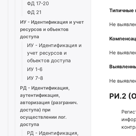
ФД 17-20
Типичные 
ФД 21
ИУ - Идентификация и учет
Не выявле
ресурсов и объектов
доступа
Компенса
ИУ - Идентификация и
Не выявле
учет ресурсов и
объектов доступа
Выявленны
ИУ 1-6
ИУ 7-8
Не выявле
РД - Идентификация,
РИ.2 (
аутентификация,
авторизация (разгранич.
доступа) при
Регис
осуществлении лог.
инфор
доступа
контр
РД - Идентификация,