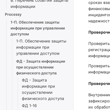
В. Перечень событий защиты
сроках вз
информации
финансовы
Processy
инциденто
надежности
1-П. Обеспечение защиты
информации при управлении
Проверочн
доступом
1-П. Обеспечение защиты
Проверить
информации при
регистрац
управлении доступом
информаци
ФД - Защита информации
Проверить
при осуществлении
информации
физического доступа
ФД - Защита
Проверочн
информации при
осуществлении
Внутренни
физического доступа
зафиксиро
ФД 1-16
их обработ