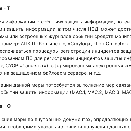
 - Т
ия информации о событиях защиты информации, потенц
ми защиты информации, в том числе НСД, может дости
емы или встроенных журналов событий средств монито
пример: АПКШ «Континент», «Graylog», «Log Collector» и
еспечиваться процедуры регистрации инцидентов защ
ированном ПО для регистрации инцидентов защиты ин
», СУОР «Ланселот»), сформированных электронных жу
я на защищенном файловом сервере, и т.д.
зации данной меры потребуется выполнение мер связа
обытий защиты информации (МАС.1, МАС.2, МАС.3, МАС.
я - О
нения меры во внутренних документах, определяющих 
ми, необходимо указать источники получения данных о