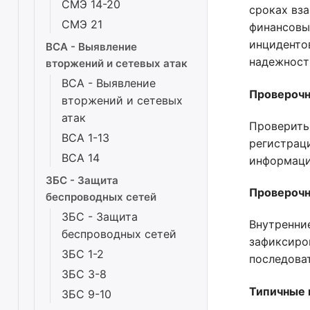
СМЭ 14-20
сроках вз
СМЭ 21
финансовы
инциденто
ВСА - Выявление
надежности
вторжений и сетевых атак
ВСА - Выявление
Проверочн
вторжений и сетевых
атак
Проверить
ВСА 1-13
регистрац
ВСА 14
информаци
ЗБС - Защита
Проверочн
беспроводных сетей
ЗБС - Защита
Внутренни
беспроводных сетей
зафиксиро
ЗБС 1-2
последоват
ЗБС 3-8
Типичные 
ЗБС 9-10