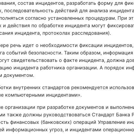
вания, состав инцидентов, разработать форму для фик
х, последовательность действий для анализа инцидент
полняться согласно установленных процедурам. При э
х и действия по обработке инцидента могут фиксирова
сания инцидента, протоколах расследования).
мере речь идет о необходимости фиксации инцидентов,
га событий безопасности. Таким образом, информация 
огут свидетельствовать о факте инцидента, должна до
рацию инцидента работника организации. А порядок и
м документом.
ботки внутренних стандартов рекомендуется использов
ие компьютерными инцидентами».
е организации при разработке документов и выполнен
ми также должны руководствоваться Стандарт Банка 
ость финансовых (банковских) операций Управление ин
ей информационных угроз, и инцидентами операционн