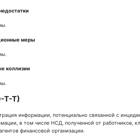
недостатки
ны.
ционные меры
ны.
е коллизии
ны.
О-Т-Т)
трация информации, потенциально связанной с инцид
мации, в том числе НСД, полученной от работников, кл
агентов финансовой организации.