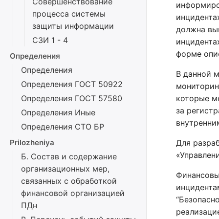
Совершенствование
информиро
процесса системы
инцидента
защиты информации
должна вы
СЗИ 1 - 4
инцидента
форме опи
Определения
Определения
В данной 
Определения ГОСТ 50922
мониторин
которые м
Определения ГОСТ 57580
за регист
Определения Иные
внутренни
Определения СТО БР
Для разра
Prilozheniya
«Управлен
Б. Состав и содержание
организационных мер,
Финансовы
связанных с обработкой
инцидента
финансовой организацией
“Безопасн
ПДн
реализаци