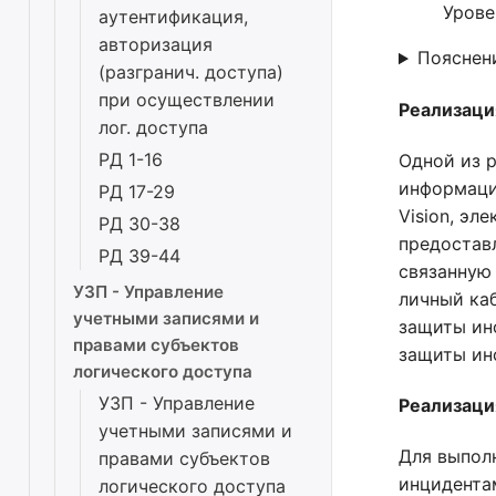
Урове
аутентификация,
авторизация
Пояснен
(разгранич. доступа)
при осуществлении
Реализация
лог. доступа
РД 1-16
Одной из 
информаци
РД 17-29
Vision, эл
РД 30-38
предостав
РД 39-44
связанную
УЗП - Управление
личный каб
учетными записями и
защиты ин
правами субъектов
защиты ин
логического доступа
УЗП - Управление
Реализаци
учетными записями и
Для выпол
правами субъектов
инцидента
логического доступа