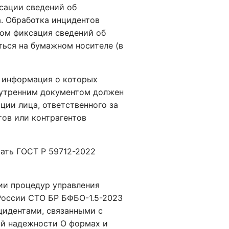
сации сведений об
а. Обработка инцидентов
том фиксация сведений об
ться на бумажном носителе (в
, информация о которых
внутренним документом должен
ии лица, ответственного за
тов или контрагентов
ать ГОСТ Р 59712-2022
ии процедур управления
России СТО БР БФБО-1.5-2023
цидентами, связанными с
ой надежности О формах и