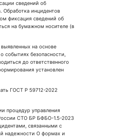
сации сведений об
а. Обработка инцидентов
том фиксация сведений об
ться на бумажном носителе (в
 выявленных на основе
о событиях безопасности,
водиться до ответственного
нформирования установлен
ать ГОСТ Р 59712-2022
ии процедур управления
России СТО БР БФБО-1.5-2023
цидентами, связанными с
ой надежности О формах и