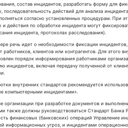
вания, состав инцидентов, разработать форму для фик
х, последовательность действий для анализа инцидент
полняться согласно установленных процедурам. При э
х и действия по обработке инцидента могут фиксирова
сания инцидента, протоколах расследования).
мере речь идет о необходимости фиксации инцидентов
т работников, клиентов или контрагентов. Для этого 
новлен порядок информирования работниками организац
ию инцидентов, включая передачу полученной от клиен
и.
ботки внутренних стандартов рекомендуется использов
ие компьютерными инцидентами».
е организации при разработке документов и выполнен
ми также должны руководствоваться Стандарт Банка 
ость финансовых (банковских) операций Управление ин
ей информационных угроз, и инцидентами операционн