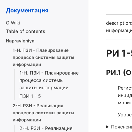
Документация
О Wiki
descriptio
информаци
Table of contents
Napravleniya
1-Н. ПЗИ - Планирование
РИ 1-
процесса системы защиты
информации
РИ.1 (О
1-Н. ПЗИ - Планирование
процесса системы
защиты информации
Регис
инцид
ПЗИ 1 - 5
монит
2-Н. РЗИ - Реализация
процесса системы защиты
Урове
информации
Пояснен
2-Н. РЗИ - Реализация