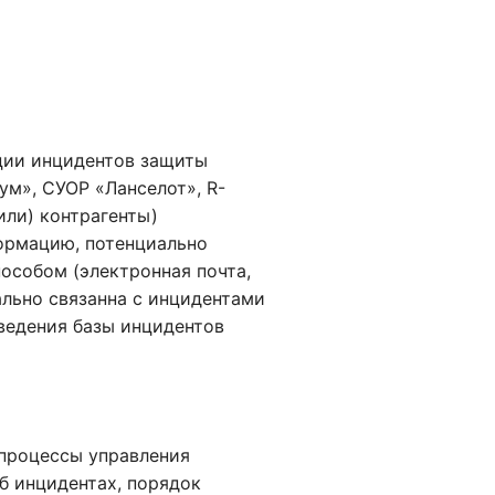
ции инцидентов защиты
м», СУОР «Ланселот», R-
(или) контрагенты)
ормацию, потенциально
особом (электронная почта,
ально связанна с инцидентами
ведения базы инцидентов
процессы управления
б инцидентах, порядок